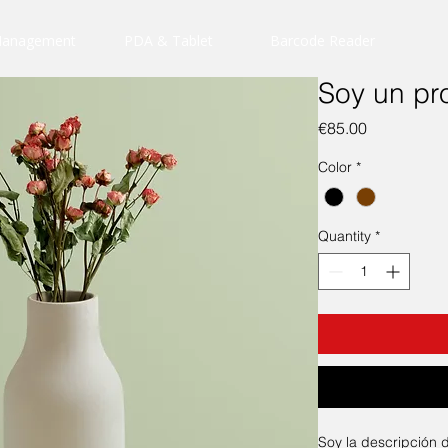
Management
PDA & Tablet
Barcode Reader
Soy un pr
Price
€85.00
Color
*
Quantity
*
Soy la descripción d