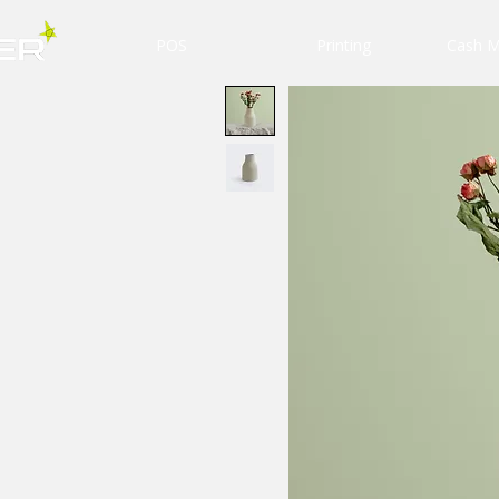
POS
Printing
Cash 