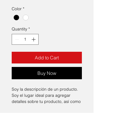
Color
*
Quantity
*
Add to Cart
Buy Now
Soy la descripción de un producto. 
Soy el lugar ideal para agregar 
detalles sobre tu producto, así como 
tamaño, materiales, instrucciones de 
cuidado y de limpieza.
INFORMACIÓN DE
PRODUCTO